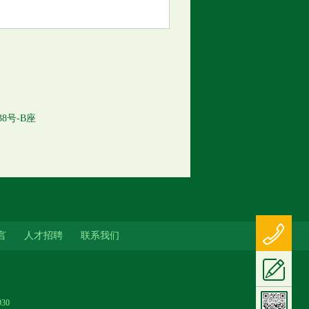
8号-B座
021-
言
人才招聘
联系我们
30