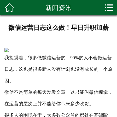


新闻资讯
网站首页

关于我们
微信运营日志这么做！早日升职加薪
新闻资讯
产品展示
我捉摸着，很多做微信运营的，90%的人不会做运营
种植基地
日志，这也是很多新人没有计划也没有成长的一个原
环境展示
因。
科普知识
微信不是简单的每天发发文章，这只能叫微信编辑，
客户留言
在运营的层次上并不能给你带来多少收货。
人才招聘
很多人的困境在于，大多数公众号的都处在基础阶